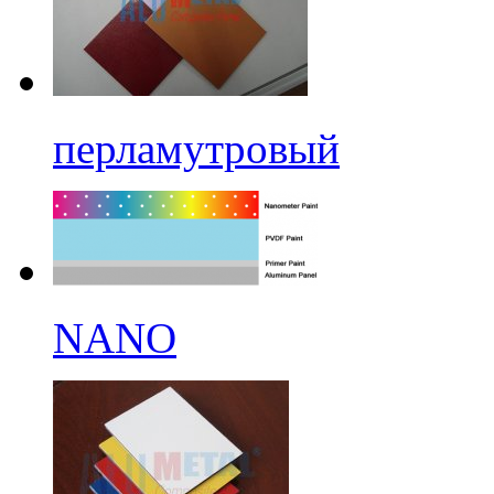
перламутровый
NANO