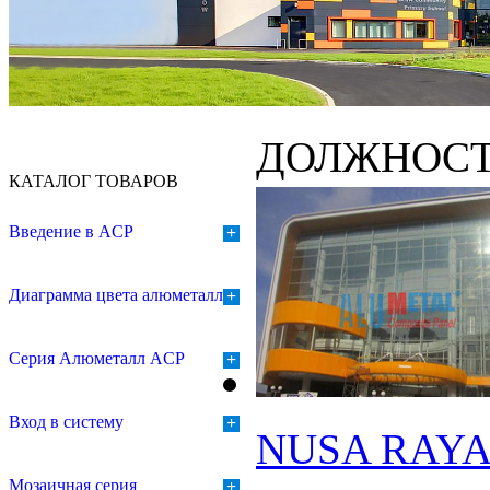
ДОЛЖНОС
КАТАЛОГ ТОВАРОВ
Введение в ACP
+
Диаграмма цвета алюметалла
+
Серия Алюметалл ACP
+
Вход в систему
+
NUSA RAYA
Мозаичная серия
+