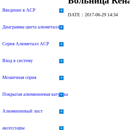
Больница Кен
Введение в ACP
+
DATE：2017-06-29 14:34
Диаграмма цвета алюметалла
+
Серия Алюметалл ACP
+
Вход в систему
+
Мозаичная серия
+
Покрытая алюминиевая катушка
+
Алюминиевый лист
+
аксессуары
+